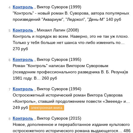
Контроль
, Виктор Суворов (1999)
4
"Контроль" - новый роман В. Суворова, автора популярных
произведений "Аквариум", "Ледокол", "День-М" 140 руб
Контроль
, Михаил Лапин (2008)
5
Контроль и порядок во всем. Наверно, это не так уж плохо.
Только у тебя больше нет шанса что-либо изменить по…
270 руб
Контроль
, Виктор Суворов (1995)
6
Роман "Контроль" написан Виктором Суворовым
(псевдоним профессионального разведчика В. Б. Резуна)в
1981 году. В… 260 руб
Контроль
, Виктор Суворов (1994)
7
Остросюжетный исторический роман Виктора Суворова
«Контроль», ставший продолжением повести «Змееед» и…
249 руб
электронная книга
Контроль
, Виктор Суворов (2015)
8
Новое, дополненное и переработанное издание культового
остросюжетного исторического романа выдающегося… 486