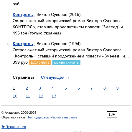
руб
Контроль
, Виктор Суворов (2015)
9
Остросюжетный исторический роман Виктора Суворова
КОНТРОЛЬ, ставший продолжением повести "Змееед" и…
495 грн (только Украина)
Контроль
, Виктор Суворов (1994)
10
Остросюжетный исторический роман Виктора Суворова
«Контроль», ставший продолжением повести «Змееед» и…
399 руб
аудиокнига
можно скачать
Страницы
Следующая
→
1
2
3
4
5
6
7
8
9
10
11
12
13
© Академик, 2000-2026
18+
Обратная связь:
Техподдержка
,
Реклама на сайте
👣 Путешествия